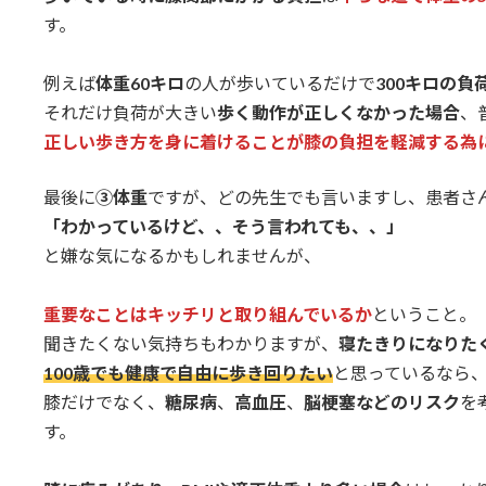
す。
例えば
体重60キロ
の人が歩いているだけで
300キロの負
それだけ負荷が大きい
歩く動作が正しくなかった場合
、
正しい歩き方を身に着けることが膝の負担を軽減する為
最後に
③体重
ですが、どの先生でも言いますし、患者さ
「わかっているけど、、そう言われても、、」
と嫌な気になるかもしれませんが、
重要なことはキッチリと取り組んでいるか
ということ。
聞きたくない気持ちもわかりますが、
寝たきりになりた
100歳でも健康で自由に歩き回りたい
と思っているなら
膝だけでなく、
糖尿病
、
高血圧
、
脳梗塞などのリスク
を
す。