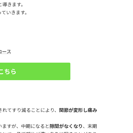
と導きます。
っていきます。
コース
こちら
されてすり減ることにより、
関節が変形し痛み
いますが、中期になると
隙間がなくなり
、末期