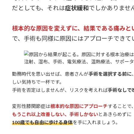
だとしても、それは
症状緩和
でしかありませ
根本的な原因を変えずに、結果である痛みと
で、手術も同様に原因にはアプローチできて
勤務時代を思い出せば、患者さんが
手術を選択する前に
しい気持ちで一杯です。
手術を否定はしませんが、リスクを考えれば
手術なしで
変形性膝関節症は
根本的な原因にアプローチ
することで
もうこれ以上改善しない、手術しかない
とあきらめずに
100歳でも自由に歩ける身体
を手に入れましょう。