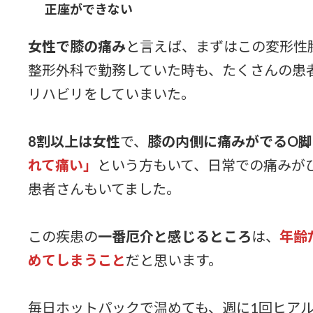
正座ができない
女性で膝の痛み
と言えば、まずはこの変形性
整形外科で勤務していた時も、たくさんの患
リハビリをしていまいた。
8割以上は女性
で、
膝の内側に痛みがでるO脚
れて痛い」
という方もいて、日常での痛みが
患者さんもいてました。
この疾患の
一番厄介と感じるところ
は、
年齢
めてしまうこと
だと思います。
毎日ホットパックで温めても、週に1回ヒア