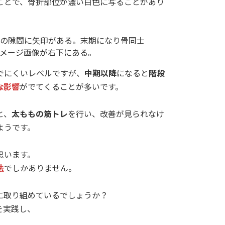
ことで、骨折部位が濃い白色に写ることがあり
でにくいレベルですが、
中期以降
になると
階段
な影響
がでてくることが多いです。
と、
太ももの筋トレ
を行い、改善が見られなけ
ようです。
思います。
法
でしかありません。
に取り組めているでしょうか？
を実践し、