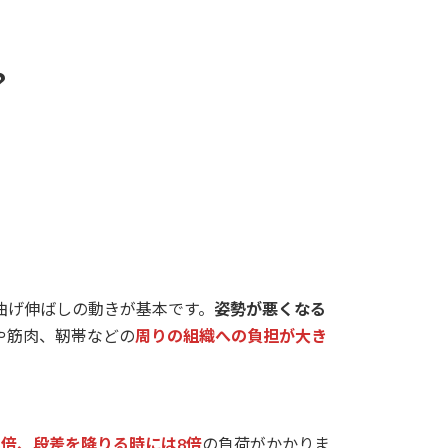
？
曲げ伸ばしの動きが基本です。
姿勢が悪くなる
や筋肉、靭帯などの
周りの組織への負担が大き
5倍、段差を降りる時には8倍
の負荷がかかりま