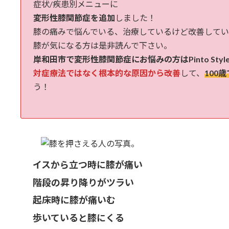
日
症状/疾患別メニューに
時
変形性膝関節症を追加
しました！
:
膝の痛みで悩んでいる、治療しているけど改善してい
膝が気になる方は是非読んで下さい。
岸和田市で変形性膝関節症にお悩みの方はPinto St
対症療法ではなく根本的な原因から改善
して、
100
う！
イスから立つ時に膝が痛い
階段の昇り降りがツラい
起床時に膝が痛いむ
歩いていると膝にくる