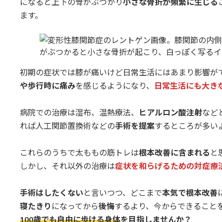
になると上下の骨がぶつかり
小さな骨折が頻繁に生じる
ます。
初期の症状では膝が痛いけど日常生活にはあまり影響が
や歩行時に痛み
を感じるようになり、
日常生活にも大き
病院での治療は湿布、温熱療法、
ヒアルロン酸注射
など
れば人工関節置換術などの
手術を提案
するところが多い
これらのうちで太ももの筋トレは
根本改善に含まれる
と
しかし、それ以外の治療は
症状を和らげるための対症療
手術はしたくない
と言いつつ、どこまで
本気で根本改善
寝たきり
になってから
後悔
するより、今からできること
100歳でも自由に歩ける身体
を目指しませんか？