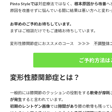
Pinto Styleでは
対症療法ではなく、
根本原因から改善
へ
原因を改善せずに悩んでいる間に結果は悪い方へと変わ
お早めのご予約お待ちしています。
まずはご相談だけでもご連絡お待ちしています。
変形性膝関節症におススメのコース ≫≫≫
不調整体
ご予約方法は
変形性膝関節症とは？
一般的には膝関節のクッションの役割をする
軟骨が摩耗
が発生
すると言われています。
初期のレントゲン画像
では
隙間があり
膝の軟骨も残って