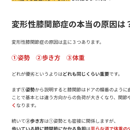
変形性膝関節症の本当の原因は
変形性膝関節症の原因は主に３つあります。
①姿勢 ②歩き方 ③体重
どれが優劣というよりは
どれも同じくらい重要
です。
まず
①姿勢
から説明すると膝関節はドアの蝶番のように
ことで基本とは違う方向からの負荷が大きくなり、関節
く
なります。
続いて
②歩き方
は①姿勢とも密接に関係しますが、
歩いている時に膝関節にかかる負担
は
平らな道で体重の