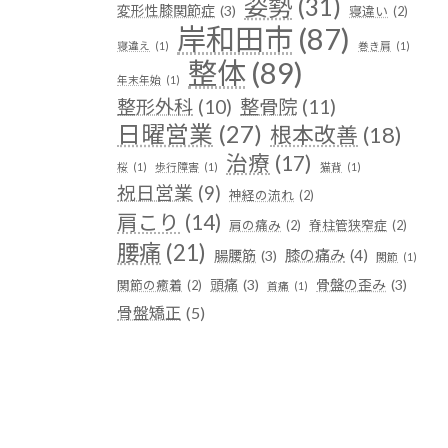
姿勢
(31)
変形性膝関節症
(3)
寝違い
(2)
岸和田市
(87)
寝違え
(1)
巻き肩
(1)
整体
(89)
年末年始
(1)
整形外科
(10)
整骨院
(11)
日曜営業
(27)
根本改善
(18)
治療
(17)
桜
(1)
歩行障害
(1)
猫背
(1)
祝日営業
(9)
神経の流れ
(2)
肩こり
(14)
肩の痛み
(2)
脊柱管狭窄症
(2)
腰痛
(21)
膝の痛み
(4)
腸腰筋
(3)
関節
(1)
頭痛
(3)
骨盤の歪み
(3)
関節の癒着
(2)
首痛
(1)
骨盤矯正
(5)