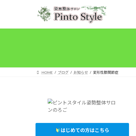
コ
ナ
ン
ビ
テ
ゲ
ン
ー
ツ
シ
へ
ョ
ス
ン
キ
に
ッ
移
プ
動
HOME
ブログ
お知らせ
変形性膝関節症
はじめての方はこちら