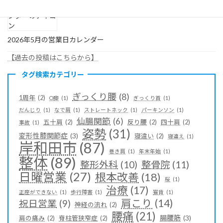
2026年5月の営業日カレンダー
【過去の投稿はこちらから】
タグ検索カテゴリー
ぎっくり腰
(8)
1周年
(2)
O脚
(1)
ぎっくり首
(1)
だんじり
(1)
なで肩
(1)
ストレートネック
(1)
パーキンソン
(1)
仙腸関節
(6)
五十肩
(2)
反り腰
(2)
四十肩
(2)
事故
(1)
姿勢
(31)
変形性膝関節症
(3)
寝違い
(2)
寝違え
(1)
岸和田市
(87)
巻き肩
(1)
年末年始
(1)
整体
(89)
整形外科
(10)
整骨院
(11)
日曜営業
(27)
根本改善
(18)
桜
(1)
治療
(17)
正座ができない
(1)
歩行障害
(1)
猫背
(1)
肩こり
(14)
祝日営業
(9)
神経の流れ
(2)
腰痛
(21)
腸腰筋
(3)
肩の痛み
(2)
脊柱管狭窄症
(2)