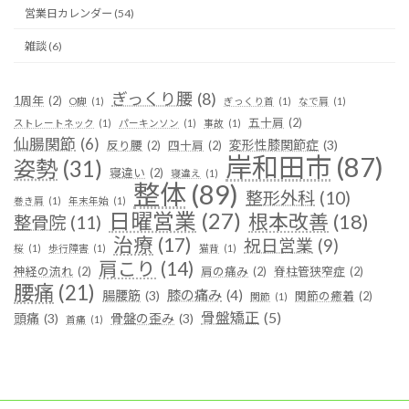
営業日カレンダー (54)
雑談 (6)
ぎっくり腰
(8)
1周年
(2)
O脚
(1)
ぎっくり首
(1)
なで肩
(1)
五十肩
(2)
ストレートネック
(1)
パーキンソン
(1)
事故
(1)
仙腸関節
(6)
変形性膝関節症
(3)
反り腰
(2)
四十肩
(2)
岸和田市
(87)
姿勢
(31)
寝違い
(2)
寝違え
(1)
整体
(89)
整形外科
(10)
巻き肩
(1)
年末年始
(1)
日曜営業
(27)
根本改善
(18)
整骨院
(11)
治療
(17)
祝日営業
(9)
桜
(1)
歩行障害
(1)
猫背
(1)
肩こり
(14)
神経の流れ
(2)
肩の痛み
(2)
脊柱管狭窄症
(2)
腰痛
(21)
膝の痛み
(4)
腸腰筋
(3)
関節の癒着
(2)
関節
(1)
骨盤矯正
(5)
頭痛
(3)
骨盤の歪み
(3)
首痛
(1)