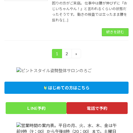
困りの方がご来店。 仕事中は腰が伸びずに『お
じいちゃんやん！』と言われるくらいの状態だ
ったそうです。 動きの検査では立ったまま腰を
反れな […]
続きを読む
投
1
2
»
固
固
定
定
稿
ペ
ペ
ー
ー
の
ジ
ジ
ペ
はじめての方はこちら
ー
ジ
ＬINE予約
電話で予約
送
り