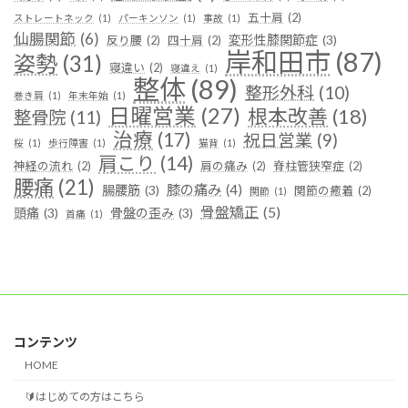
五十肩
(2)
ストレートネック
(1)
パーキンソン
(1)
事故
(1)
仙腸関節
(6)
変形性膝関節症
(3)
反り腰
(2)
四十肩
(2)
岸和田市
(87)
姿勢
(31)
寝違い
(2)
寝違え
(1)
整体
(89)
整形外科
(10)
巻き肩
(1)
年末年始
(1)
日曜営業
(27)
根本改善
(18)
整骨院
(11)
治療
(17)
祝日営業
(9)
桜
(1)
歩行障害
(1)
猫背
(1)
肩こり
(14)
神経の流れ
(2)
肩の痛み
(2)
脊柱管狭窄症
(2)
腰痛
(21)
膝の痛み
(4)
腸腰筋
(3)
関節の癒着
(2)
関節
(1)
骨盤矯正
(5)
頭痛
(3)
骨盤の歪み
(3)
首痛
(1)
コンテンツ
HOME
🔰はじめての方はこちら