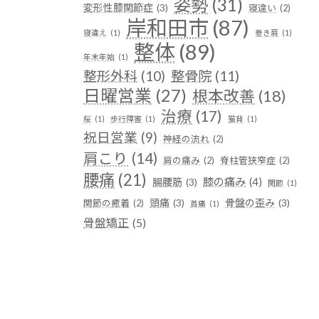
姿勢
(31)
変形性膝関節症
(3)
寝違い
(2)
岸和田市
(87)
寝違え
(1)
巻き肩
(1)
整体
(89)
年末年始
(1)
整形外科
(10)
整骨院
(11)
日曜営業
(27)
根本改善
(18)
治療
(17)
桜
(1)
歩行障害
(1)
猫背
(1)
祝日営業
(9)
神経の流れ
(2)
肩こり
(14)
肩の痛み
(2)
脊柱管狭窄症
(2)
腰痛
(21)
膝の痛み
(4)
腸腰筋
(3)
関節
(1)
頭痛
(3)
骨盤の歪み
(3)
関節の癒着
(2)
首痛
(1)
骨盤矯正
(5)