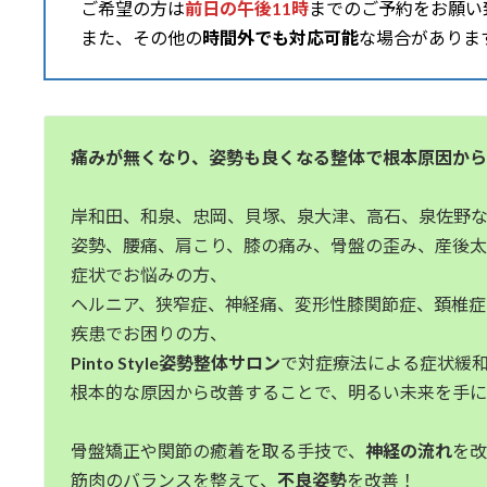
ご希望の方は
前日の午後11時
までのご予約をお願い
また、その他の
時間外でも対応可能
な場合がありま
痛みが無くなり、姿勢も良くなる整体で根本原因か
岸和田、和泉、忠岡、貝塚、泉大津、高石、泉佐野
姿勢、腰痛、肩こり、膝の痛み、骨盤の歪み、産後
症状でお悩みの方、
ヘルニア、狭窄症、神経痛、変形性膝関節症、頚椎
疾患でお困りの方、
Pinto Style姿勢整体サロン
で対症療法による症状緩
根本的な原因から改善することで、明るい未来を手
骨盤矯正や関節の癒着を取る手技で、
神経の流れ
を
筋肉のバランスを整えて、
不良姿勢
を改善！