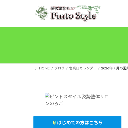
コ
ナ
ン
ビ
テ
ゲ
ン
ー
ツ
シ
へ
ョ
ス
ン
キ
に
ッ
移
プ
動
HOME
ブログ
営業日カレンダー
2026年７月の
はじめての方はこちら