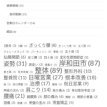
健康情報 (37)
施術動画 (15)
営業日カレンダー (54)
雑談 (6)
ぎっくり腰
(8)
1周年
(2)
O脚
(1)
ぎっくり首
(1)
なで肩
(1)
五十肩
(2)
ストレートネック
(1)
パーキンソン
(1)
事故
(1)
仙腸関節
(6)
変形性膝関節症
(3)
反り腰
(2)
四十肩
(2)
岸和田市
(87)
姿勢
(31)
寝違い
(2)
寝違え
(1)
整体
(89)
整形外科
(10)
巻き肩
(1)
年末年始
(1)
日曜営業
(27)
根本改善
(18)
整骨院
(11)
治療
(17)
祝日営業
(9)
桜
(1)
歩行障害
(1)
猫背
(1)
肩こり
(14)
神経の流れ
(2)
肩の痛み
(2)
脊柱管狭窄症
(2)
腰痛
(21)
膝の痛み
(4)
腸腰筋
(3)
関節の癒着
(2)
関節
(1)
骨盤矯正
(5)
頭痛
(3)
骨盤の歪み
(3)
首痛
(1)