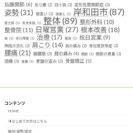
仙腸関節
(6)
変形性膝関節症
(3)
反り腰
(2)
四十肩
(2)
岸和田市
(87)
姿勢
(31)
寝違い
(2)
寝違え
(1)
整体
(89)
整形外科
(10)
巻き肩
(1)
年末年始
(1)
日曜営業
(27)
根本改善
(18)
整骨院
(11)
治療
(17)
祝日営業
(9)
桜
(1)
歩行障害
(1)
猫背
(1)
肩こり
(14)
神経の流れ
(2)
肩の痛み
(2)
脊柱管狭窄症
(2)
腰痛
(21)
膝の痛み
(4)
腸腰筋
(3)
関節の癒着
(2)
関節
(1)
骨盤矯正
(5)
頭痛
(3)
骨盤の歪み
(3)
首痛
(1)
コンテンツ
HOME
🔰はじめての方はこちら
施術/姿勢/症状