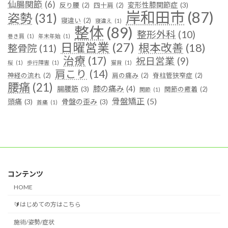
仙腸関節
(6)
変形性膝関節症
(3)
反り腰
(2)
四十肩
(2)
岸和田市
(87)
姿勢
(31)
寝違い
(2)
寝違え
(1)
整体
(89)
整形外科
(10)
巻き肩
(1)
年末年始
(1)
日曜営業
(27)
根本改善
(18)
整骨院
(11)
治療
(17)
祝日営業
(9)
桜
(1)
歩行障害
(1)
猫背
(1)
肩こり
(14)
神経の流れ
(2)
肩の痛み
(2)
脊柱管狭窄症
(2)
腰痛
(21)
膝の痛み
(4)
腸腰筋
(3)
関節の癒着
(2)
関節
(1)
骨盤矯正
(5)
頭痛
(3)
骨盤の歪み
(3)
首痛
(1)
コンテンツ
HOME
🔰はじめての方はこちら
施術/姿勢/症状