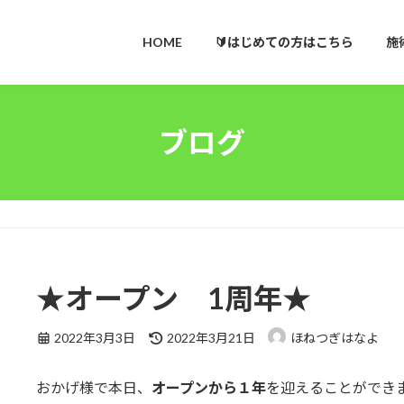
HOME
🔰はじめての方はこちら
施
ブログ
★オープン 1周年★
最
2022年3月3日
2022年3月21日
ほねつぎはなよ
終
更
おかげ様で本日、
オープンから１年
を迎えることができ
新