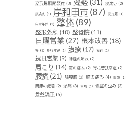
姿勢
(31)
変形性膝関節症
(3)
寝違い
(2)
岸和田市
(87)
寝違え
(1)
巻き肩
(1)
整体
(89)
年末年始
(1)
整形外科
(10)
整骨院
(11)
日曜営業
(27)
根本改善
(18)
治療
(17)
桜
(1)
歩行障害
(1)
猫背
(1)
祝日営業
(9)
神経の流れ
(2)
肩こり
(14)
肩の痛み
(2)
脊柱管狭窄症
(2)
腰痛
(21)
膝の痛み
(4)
腸腰筋
(3)
関節
(1)
頭痛
(3)
骨盤の歪み
(3)
関節の癒着
(2)
首痛
(1)
骨盤矯正
(5)