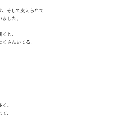
け、そして支えられて
いました。
聞くと、
たくさんいてる。
多く、
じて、