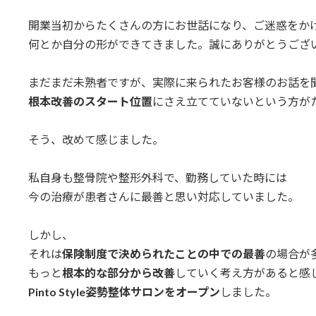
日
時
開業当初からたくさんの方にお世話になり、ご迷惑をか
:
何とか自分の形ができてきました。誠にありがとうござ
まだまだ未熟者ですが、実際に来られたお客様のお話を
根本改善のスタート位置
にさえ立てていないという方が
そう、改めて感じました。
私自身も整骨院や整形外科で、勤務していた時には
今の治療が患者さんに最善と思い対応していました。
しかし、
それは
保険制度で決められたことの中での最善
の場合が
もっと
根本的な部分から改善
していく考え方があると感
Pinto Style姿勢整体サロンをオープン
しました。