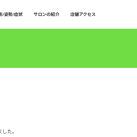
術/姿勢/症状
サロンの紹介
店舗アクセス
ました。