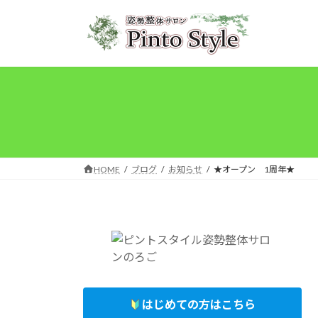
コ
ナ
ン
ビ
テ
ゲ
ン
ー
ツ
シ
へ
ョ
ス
ン
キ
に
ッ
移
プ
動
HOME
ブログ
お知らせ
★オープン 1周年★
はじめての方はこちら