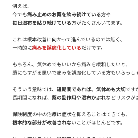
例えば、
今でも
痛み止めのお薬を飲み続けている
方や
毎日湿布を貼り続けている
方がたくさんいてます。
これは根本改善に向かって進んでいるのでは無く、
一時的に
痛みを誤魔化している
だけです。
もちろん、気休めでもいいから痛みを緩和したいと、
藁にもすがる思いで痛みを誤魔化している方もいらっし
そういう意味では、
短期間であれば、気休めも大切
です
長期間になれば、
薬の副作用
や
湿布かぶれ
などリスクが
保険制度の中の治療は症状を抑えることはできても、
根本的な部分が改善されな
いことがほとんどです。