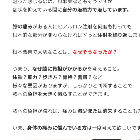
治った感じるのは、風邪薬などもそうですが
症状を抑えている間に
自分の治癒力で治しています。
膝の痛み
がある人にヒアルロン注射を何度も打っても
根本的な部分が変わらなければずっと
注射を繰り返し
ま
根本改善で大切なことは、
なぜそうなったか？
つまり、
なぜ膝に負担がかかるか
を考えること。
体重？筋力？歩き方？骨格？習慣？
など
様々な要因がありますが、しっかりと判断することで
膝への
負担を大きく減らす
ことができます。
膝への負担が減れば、痛みは
減少または消失
することも
いま、
身体の痛みに悩んでいる方
は一度考えて欲しいで