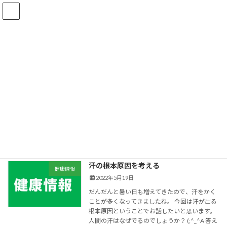
コ
ナ
ン
ビ
テ
ゲ
ン
ー
ツ
シ
へ
ョ
ブログ
ス
ン
キ
に
ッ
移
プ
動
HOME
ブログ
原因
原因
汗の根本原因を考える
健康情報
2022年5月19日
だんだんと暑い日も増えてきたので、汗をかく
ことが多くなってきましたね。 今回は汗が出る
根本原因ということでお話したいと思います。
人間の汗はなぜでるのでしょうか？ (;^_^A 答え