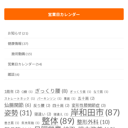
営業日カレンダー
お知らせ (21)
健康情報 (37)
施術動画 (15)
営業日カレンダー (54)
雑談 (6)
ぎっくり腰
(8)
1周年
(2)
O脚
(1)
ぎっくり首
(1)
なで肩
(1)
五十肩
(2)
ストレートネック
(1)
パーキンソン
(1)
事故
(1)
仙腸関節
(6)
変形性膝関節症
(3)
反り腰
(2)
四十肩
(2)
岸和田市
(87)
姿勢
(31)
寝違い
(2)
寝違え
(1)
整体
(89)
整形外科
(10)
巻き肩
(1)
年末年始
(1)