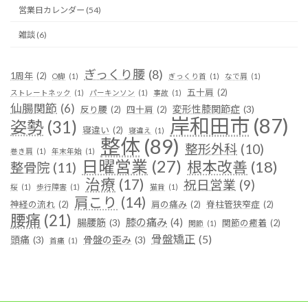
営業日カレンダー (54)
雑談 (6)
ぎっくり腰
(8)
1周年
(2)
O脚
(1)
ぎっくり首
(1)
なで肩
(1)
五十肩
(2)
ストレートネック
(1)
パーキンソン
(1)
事故
(1)
仙腸関節
(6)
変形性膝関節症
(3)
反り腰
(2)
四十肩
(2)
岸和田市
(87)
姿勢
(31)
寝違い
(2)
寝違え
(1)
整体
(89)
整形外科
(10)
巻き肩
(1)
年末年始
(1)
日曜営業
(27)
根本改善
(18)
整骨院
(11)
治療
(17)
祝日営業
(9)
桜
(1)
歩行障害
(1)
猫背
(1)
肩こり
(14)
神経の流れ
(2)
肩の痛み
(2)
脊柱管狭窄症
(2)
腰痛
(21)
膝の痛み
(4)
腸腰筋
(3)
関節の癒着
(2)
関節
(1)
骨盤矯正
(5)
頭痛
(3)
骨盤の歪み
(3)
首痛
(1)