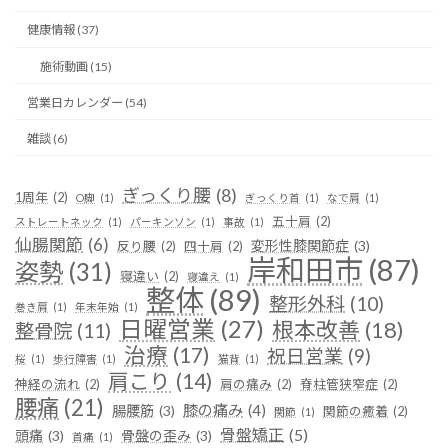
健康情報 (37)
施術動画 (15)
営業日カレンダー (54)
雑談 (6)
ぎっくり腰
(8)
1周年
(2)
O脚
(1)
ぎっくり首
(1)
なで肩
(1)
五十肩
(2)
ストレートネック
(1)
パーキンソン
(1)
事故
(1)
仙腸関節
(6)
変形性膝関節症
(3)
反り腰
(2)
四十肩
(2)
岸和田市
(87)
姿勢
(31)
寝違い
(2)
寝違え
(1)
整体
(89)
整形外科
(10)
巻き肩
(1)
年末年始
(1)
日曜営業
(27)
根本改善
(18)
整骨院
(11)
治療
(17)
祝日営業
(9)
桜
(1)
歩行障害
(1)
猫背
(1)
肩こり
(14)
神経の流れ
(2)
肩の痛み
(2)
脊柱管狭窄症
(2)
腰痛
(21)
膝の痛み
(4)
腸腰筋
(3)
関節の癒着
(2)
関節
(1)
骨盤矯正
(5)
頭痛
(3)
骨盤の歪み
(3)
首痛
(1)