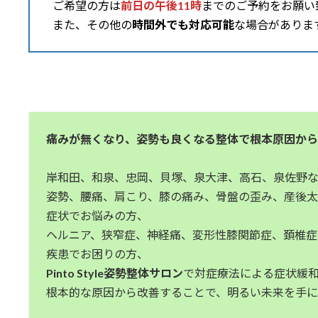
ご希望の方は
前日の午後11時
までのご予約をお願い
また、その他の
時間外でも対応可能
な場合がありま
痛みが無くなり、姿勢も良くなる整体で根本原因か
岸和田、和泉、忠岡、貝塚、泉大津、高石、泉佐野
姿勢、腰痛、肩こり、膝の痛み、骨盤の歪み、産後
症状でお悩みの方、
ヘルニア、狭窄症、神経痛、変形性膝関節症、頚椎
疾患でお困りの方、
Pinto Style姿勢整体サロン
で対症療法による症状緩
根本的な原因から改善することで、明るい未来を手