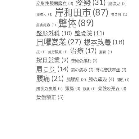
姿勢
(31)
変形性膝関節症
(3)
寝違い
(2)
岸和田市
(87)
寝違え
(1)
巻き肩
(1)
整体
(89)
年末年始
(1)
整形外科
(10)
整骨院
(11)
日曜営業
(27)
根本改善
(18)
治療
(17)
桜
(1)
歩行障害
(1)
猫背
(1)
祝日営業
(9)
神経の流れ
(2)
肩こり
(14)
肩の痛み
(2)
脊柱管狭窄症
(2)
腰痛
(21)
膝の痛み
(4)
腸腰筋
(3)
関節
(1)
頭痛
(3)
骨盤の歪み
(3)
関節の癒着
(2)
首痛
(1)
骨盤矯正
(5)