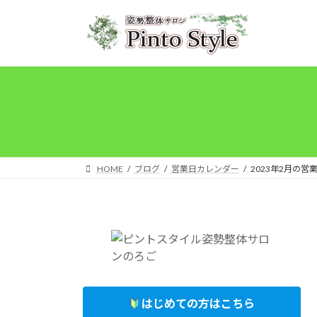
コ
ナ
ン
ビ
テ
ゲ
ン
ー
ツ
シ
へ
ョ
ス
ン
キ
に
ッ
移
プ
動
HOME
ブログ
営業日カレンダー
2023年2月の営
はじめての方はこちら