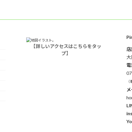
P
【詳しいアクセスはこちらをタッ
店
プ】
大
電
07
（
メ
ho
LI
in
Yo