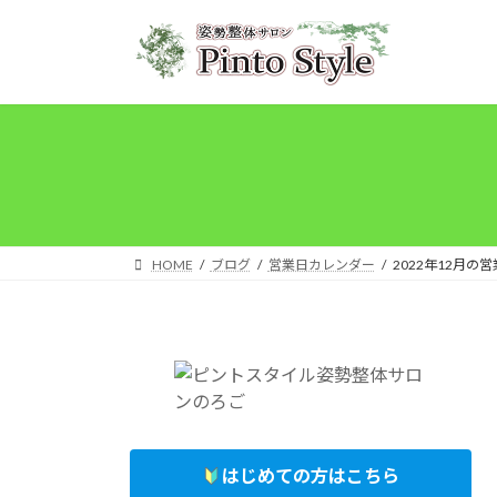
コ
ナ
ン
ビ
テ
ゲ
ン
ー
ツ
シ
へ
ョ
ス
ン
キ
に
ッ
移
プ
動
HOME
ブログ
営業日カレンダー
2022年12月の
はじめての方はこちら