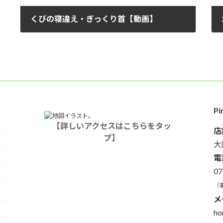
くびの寝違え・ぎっくり首【動画】
2022年11月22日
P
【詳しいアクセスはこちらをタッ
店
プ】
大
電
07
（
メ
ho