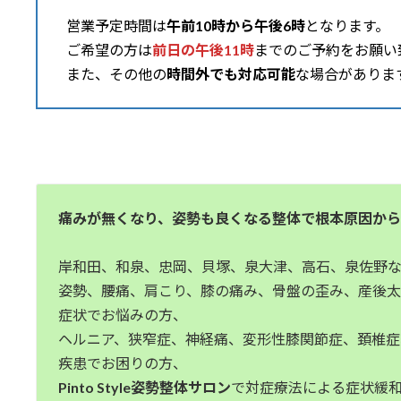
営業予定時間は
午前10時から午後6時
となります。
ご希望の方は
前日の午後11時
までのご予約をお願い
また、その他の
時間外でも対応可能
な場合がありま
痛みが無くなり、姿勢も良くなる整体で根本原因か
岸和田、和泉、忠岡、貝塚、泉大津、高石、泉佐野
姿勢、腰痛、肩こり、膝の痛み、骨盤の歪み、産後
症状でお悩みの方、
ヘルニア、狭窄症、神経痛、変形性膝関節症、頚椎
疾患でお困りの方、
Pinto Style姿勢整体サロン
で対症療法による症状緩