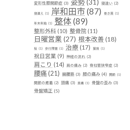
姿勢
(31)
変形性膝関節症
(3)
寝違い
(2)
岸和田市
(87)
寝違え
(1)
巻き肩
(1)
整体
(89)
年末年始
(1)
整形外科
(10)
整骨院
(11)
日曜営業
(27)
根本改善
(18)
治療
(17)
桜
(1)
歩行障害
(1)
猫背
(1)
祝日営業
(9)
神経の流れ
(2)
肩こり
(14)
肩の痛み
(2)
脊柱管狭窄症
(2)
腰痛
(21)
膝の痛み
(4)
腸腰筋
(3)
関節
(1)
頭痛
(3)
骨盤の歪み
(3)
関節の癒着
(2)
首痛
(1)
骨盤矯正
(5)