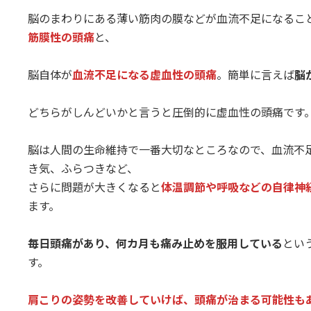
脳のまわりにある薄い筋肉の膜などが血流不足になるこ
筋膜性の頭痛
と、
脳自体が
血流不足になる虚血性の頭痛
。簡単に言えば
脳
どちらがしんどいかと言うと圧倒的に虚血性の頭痛です
脳は人間の生命維持で一番大切なところなので、血流不
き気、ふらつきなど、
さらに問題が大きくなると
体温調節や呼吸などの自律神
ます。
毎日頭痛があり、何カ月も痛み止めを服用している
とい
す。
肩こりの姿勢を改善していけば、頭痛が治まる可能性も