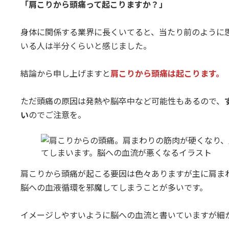
「肩こりから頭痛って起こりますか？」
:
身体に関係する業界に長くいてると、当たり前のように
いる人は半分くらいと感じました。
結論から申し上げますと
肩こりから頭痛は起こります。
ただ頭痛の原因は発熱や脳卒中など可能性もあるので、
い
のでご注意を。
肩こりから頭痛が起こる要因は色々ありますが主に肩ま
脳への血液循環を邪魔してしまうことが多いです。
イメージしやすいように脳への血流と書いていますが細