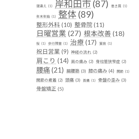
岸和田市
(87)
寝違え
(1)
巻き肩
(1)
整体
(89)
年末年始
(1)
整形外科
(10)
整骨院
(11)
日曜営業
(27)
根本改善
(18)
治療
(17)
桜
(1)
歩行障害
(1)
猫背
(1)
祝日営業
(9)
神経の流れ
(2)
肩こり
(14)
肩の痛み
(2)
脊柱管狭窄症
(2)
腰痛
(21)
膝の痛み
(4)
腸腰筋
(3)
関節
(1)
頭痛
(3)
骨盤の歪み
(3)
関節の癒着
(2)
首痛
(1)
骨盤矯正
(5)