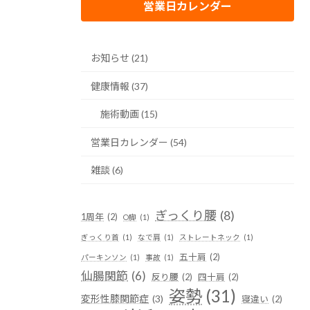
営業日カレンダー
お知らせ (21)
健康情報 (37)
施術動画 (15)
営業日カレンダー (54)
雑談 (6)
ぎっくり腰
(8)
1周年
(2)
O脚
(1)
ぎっくり首
(1)
なで肩
(1)
ストレートネック
(1)
五十肩
(2)
パーキンソン
(1)
事故
(1)
仙腸関節
(6)
反り腰
(2)
四十肩
(2)
姿勢
(31)
変形性膝関節症
(3)
寝違い
(2)