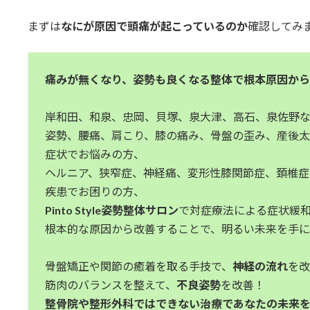
まずは
なにが原因で頭痛が起こっているのか
確認してみ
痛みが無くなり、姿勢も良くなる整体で根本原因か
岸和田、和泉、忠岡、貝塚、泉大津、高石、泉佐野
姿勢、腰痛、肩こり、膝の痛み、骨盤の歪み、産後
症状でお悩みの方、
ヘルニア、狭窄症、神経痛、変形性膝関節症、頚椎
疾患でお困りの方、
Pinto Style姿勢整体サロン
で対症療法による症状緩
根本的な原因から改善することで、明るい未来を手
骨盤矯正や関節の癒着を取る手技で、
神経の流れ
を
筋肉のバランスを整えて、
不良姿勢
を改善！
整骨院や整形外科ではできない治療であなたの未来を