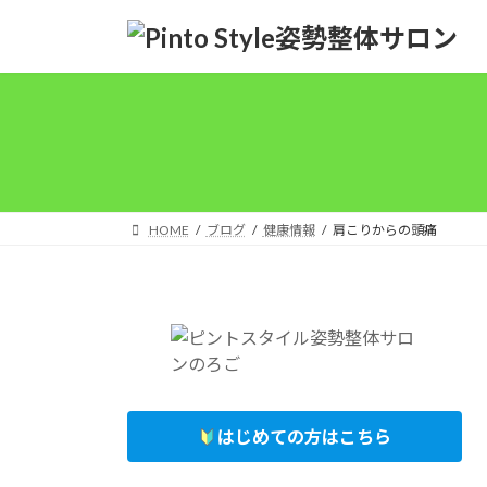
コ
ナ
ン
ビ
テ
ゲ
ン
ー
ツ
シ
へ
ョ
ス
ン
キ
に
ッ
移
HOME
ブログ
健康情報
肩こりからの頭痛
プ
動
はじめての方はこちら