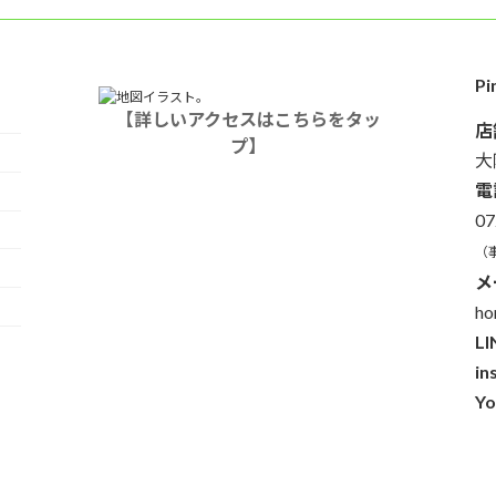
P
【詳しいアクセスはこちらをタッ
店
プ】
大
電
07
（
メ
ho
LI
in
Yo