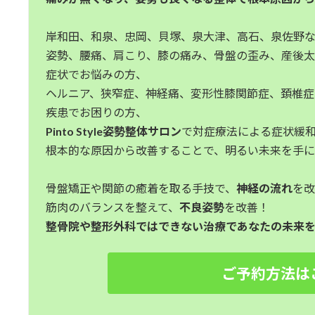
岸和田、和泉、忠岡、貝塚、泉大津、高石、泉佐野
姿勢、腰痛、肩こり、膝の痛み、骨盤の歪み、産後
症状でお悩みの方、
ヘルニア、狭窄症、神経痛、変形性膝関節症、頚椎
疾患でお困りの方、
Pinto Style姿勢整体サロン
で対症療法による症状緩
根本的な原因から改善することで、明るい未来を手
骨盤矯正や関節の癒着を取る手技で、
神経の流れ
を
筋肉のバランスを整えて、
不良姿勢
を改善！
整骨院や整形外科ではできない治療であなたの未来を
ご予約方法は