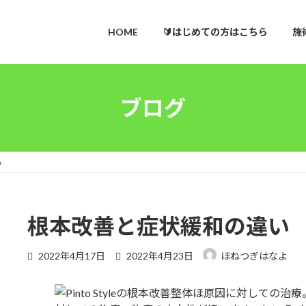
HOME
🔰はじめての方はこちら
施
ブログ
い
根本改善と症状緩和の違い
最
2022年4月17日
2022年4月23日
ほねつぎはなよ
終
更
新