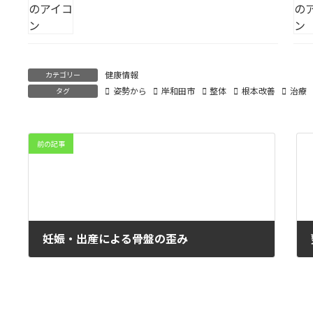
健康情報
カテゴリー
姿勢から
岸和田市
整体
根本改善
治療
タグ
前の記事
妊娠・出産による骨盤の歪み
2022年4月15日