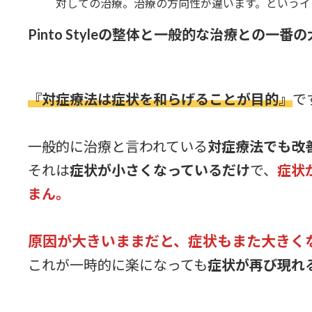
日
時
:
Pinto Styleの整体と一般的な治療との一番
『対症療法は症状を和らげることが目的』
で
一般的に治療と言われている
対症療法でも改
それは
症状が小さくなっているだけ
で、
症状
まん。
原因が大きいままだと、症状もまた大きく
これが一時的に楽になっても
症状が再び現れ