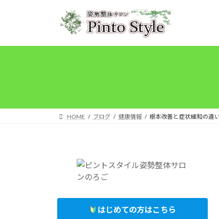
コ
ナ
ン
ビ
テ
ゲ
ン
ー
ツ
シ
へ
ョ
ス
ン
キ
に
ッ
移
プ
動
HOME
ブログ
健康情報
根本改善と症状緩和の違
はじめての方はこちら