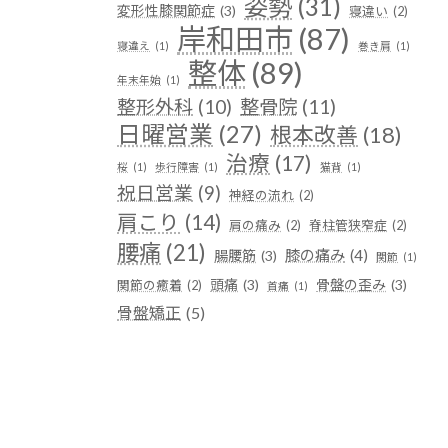
姿勢
(31)
変形性膝関節症
(3)
寝違い
(2)
岸和田市
(87)
寝違え
(1)
巻き肩
(1)
整体
(89)
年末年始
(1)
整形外科
(10)
整骨院
(11)
日曜営業
(27)
根本改善
(18)
治療
(17)
桜
(1)
歩行障害
(1)
猫背
(1)
祝日営業
(9)
神経の流れ
(2)
肩こり
(14)
肩の痛み
(2)
脊柱管狭窄症
(2)
腰痛
(21)
膝の痛み
(4)
腸腰筋
(3)
関節
(1)
頭痛
(3)
骨盤の歪み
(3)
関節の癒着
(2)
首痛
(1)
骨盤矯正
(5)