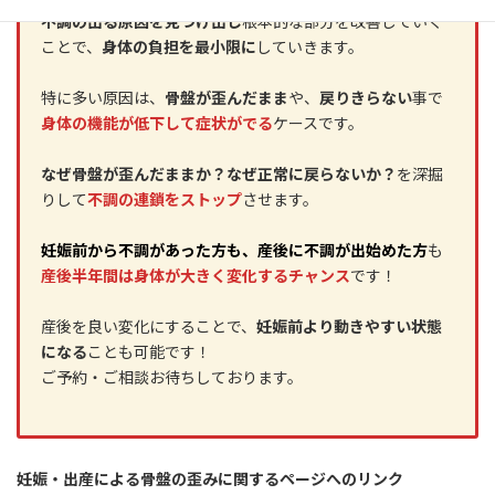
不調の出る原因を見つけ出し
根本的な部分を改善していく
ことで、
身体の負担を最小限に
していきます。
特に多い原因は、
骨盤が歪んだまま
や、
戻りきらない
事で
身体の機能が低下して症状がでる
ケースです。
なぜ骨盤が歪んだままか？なぜ正常に戻らないか？
を深掘
りして
不調の連鎖をストップ
させます。
妊娠前から不調があった方も、産後に不調が出始めた方
も
産後半年間は身体が大きく変化するチャンス
です！
産後を良い変化にすることで、
妊娠前より動きやすい状態
になる
ことも可能です！
ご予約・ご相談お待ちしております。
妊娠・出産による骨盤の歪みに関するページへのリンク