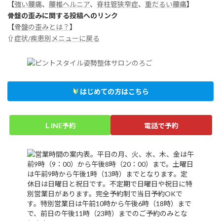
【
強い腰痛
、
腰椎ヘルニア
、
脊柱管狭窄症
、
重だるい腰痛
】
骨盤の歪みに関する投稿へのリンク
【
骨盤の歪みとは？
】
⇧
症状/疾患別メニューに戻る
はじめての方はこちら
ＬINE予約
電話で予約